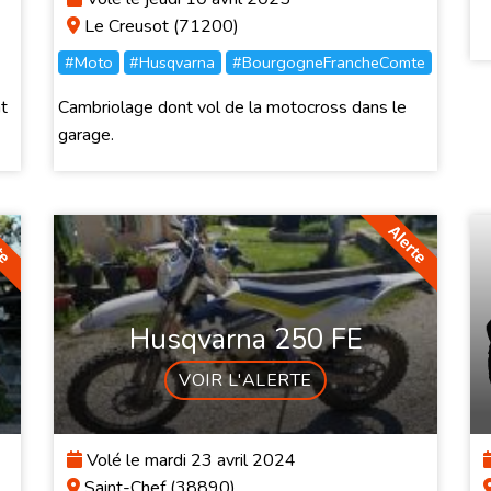
Le Creusot (71200)
#Moto
#Husqvarna
#BourgogneFrancheComte
t
Cambriolage dont vol de la motocross dans le
garage.
Husqvarna 250 FE
VOIR L'ALERTE
Volé le mardi 23 avril 2024
Saint-Chef (38890)