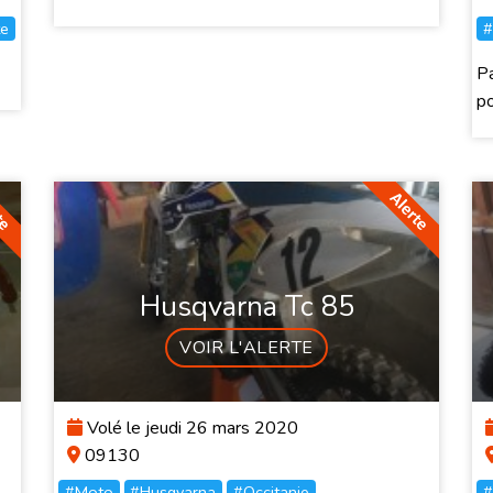
e
#
Pa
po
Husqvarna Tc 85
VOIR L'ALERTE
Volé le jeudi 26 mars 2020
09130
#Moto
#Husqvarna
#Occitanie
#