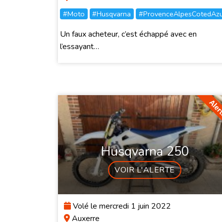
#Moto
#Husqvarna
#ProvenceAlpesCotedAz
Un faux acheteur, c’est échappé avec en
l’essayant…
Husqvarna 250
VOIR L'ALERTE
Volé le mercredi 1 juin 2022
Auxerre