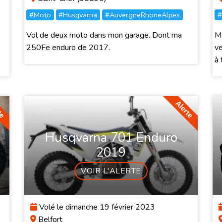
#Moto
#Husqvarna
#AuvergneRhoneAlpes
#
Vol de deux moto dans mon garage. Dont ma
Mo
250Fe enduro de 2017.
ve
à t
Husqvarna 701 Enduro
2019
VOIR L'ALERTE
Volé le dimanche 19 février 2023
Belfort