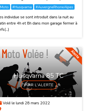
Moto
#Husqvarna
#AuvergneRhoneAlpes
s individue se sont introduit dans la nuit au
tin entre 4h et 8h dans mon garage fermer à
efs(...)
Husqvarna 85 TC
VOIR L'ALERTE
Volé le lundi 28 mars 2022