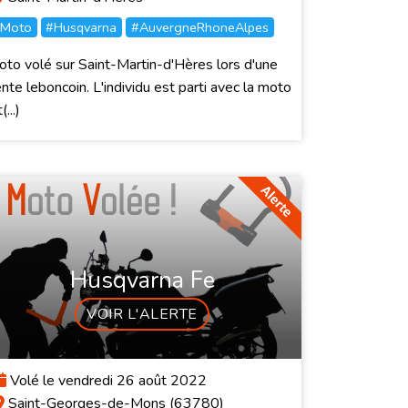
Moto
#Husqvarna
#AuvergneRhoneAlpes
to volé sur Saint-Martin-d'Hères lors d'une
nte leboncoin. L'individu est parti avec la moto
(...)
Husqvarna Fe
VOIR L'ALERTE
Volé le vendredi 26 août 2022
Saint-Georges-de-Mons (63780)