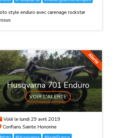
to style enduro avec carenage rockstar
essus
Husqvarna 701 Enduro
VOIR L'ALERTE
Volé le lundi 29 avril 2019
Conflans Sainte Honorine
Moto
#Husqvarna
#IledeFrance