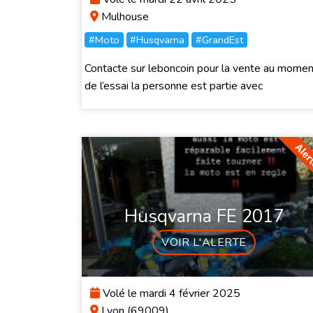
Mulhouse
#Moto
#Husqvarna
#GrandEst
Contacte sur leboncoin pour la vente au momen
de l’essai la personne est partie avec
Husqvarna FE 2017
VOIR L'ALERTE
Volé le mardi 4 février 2025
Lyon (69009)