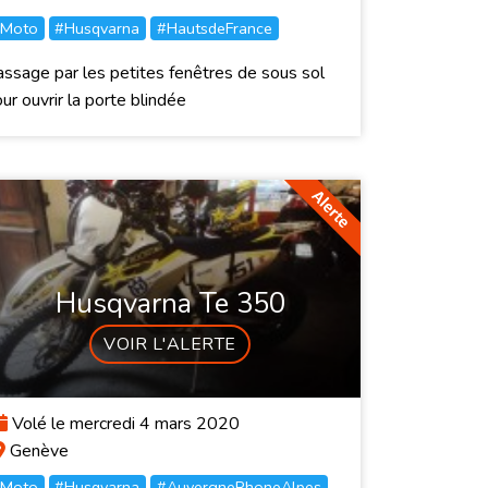
Moto
#Husqvarna
#HautsdeFrance
ssage par les petites fenêtres de sous sol
ur ouvrir la porte blindée
Husqvarna Te 350
VOIR L'ALERTE
Volé le mercredi 4 mars 2020
Genève
Moto
#Husqvarna
#AuvergneRhoneAlpes