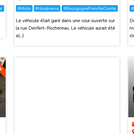
ur
#Moto
#Husqvarna
#BourgogneFrancheComte
#
Le véhicule était garé dans une cour ouverte sur
De
la rue Denfert-Rochereau. Le véhicule aurait été
ma
a(...)
cl