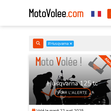
#Husqvarna
×
Husqvarna 125 tc
VOIR L'ALERTE
Volé le mardi 22 avril 2025