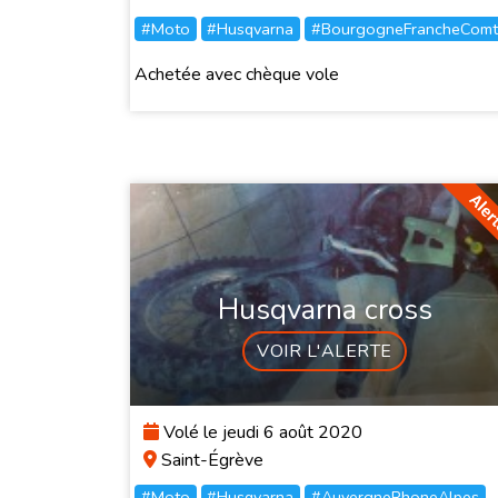
#Moto
#Husqvarna
#BourgogneFrancheComt
Achetée avec chèque vole
Husqvarna cross
VOIR L'ALERTE
Volé le jeudi 6 août 2020
Saint-Égrève
#Moto
#Husqvarna
#AuvergneRhoneAlpes