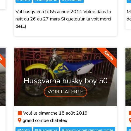
Vol husqvarna tc 85 annee 2014 Volee dans la
Mo
nuit du 26 au 27 mars Si quelqu'un la voit merci
d
de(...)
Husqvarna husky boy 50
VOIR L'ALERTE
Volé le dimanche 18 août 2019
grand combe chateleu
#Moto
#Husqvarna
#BourgogneFrancheComte
#