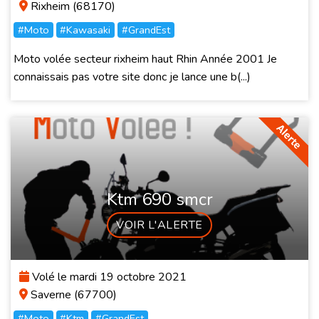
Rixheim (68170)
#Moto
#Kawasaki
#GrandEst
Moto volée secteur rixheim haut Rhin Année 2001 Je
connaissais pas votre site donc je lance une b(...)
Ktm 690 smcr
VOIR L'ALERTE
Volé le mardi 19 octobre 2021
Saverne (67700)
#Moto
#Ktm
#GrandEst