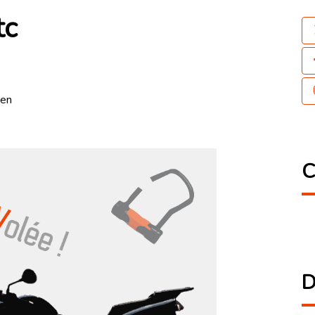
tc
ien
C
D