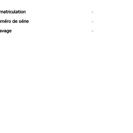
matriculation
-
méro de série
-
avage
-