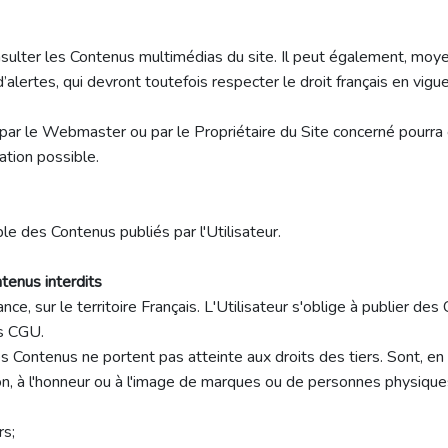
onsulter les Contenus multimédias du site. Il peut également, moy
ertes, qui devront toutefois respecter le droit français en vigu
r le Webmaster ou par le Propriétaire du Site concerné pourra ê
ation possible.
 des Contenus publiés par l'Utilisateur.
ntenus interdits
ce, sur le territoire Français. L'Utilisateur s'oblige à publier de
es CGU.
 ses Contenus ne portent pas atteinte aux droits des tiers. Sont, en 
tion, à l'honneur ou à l'image de marques ou de personnes physiqu
rs;