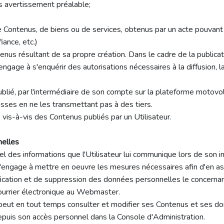
ns avertissement préalable;
e Contenus, de biens ou de services, obtenus par un acte pouvant c
ance, etc.)
enus résultant de sa propre création. Dans le cadre de la publicat
ngage à s'enquérir des autorisations nécessaires à la diffusion, l
é, par l'intermédiaire de son compte sur la plateforme motovolee
asses en ne les transmettant pas à des tiers.
is-à-vis des Contenus publiés par un Utilisateur.
nelles
des informations que l'Utilisateur lui communique lors de son insc
age à mettre en oeuvre les mesures nécessaires afin d'en assure
tification et de suppression des données personnelles le concernant
ourrier électronique au Webmaster.
e peut en tout temps consulter et modifier ses Contenus et ses d
depuis son accès personnel dans la Console d'Administration.