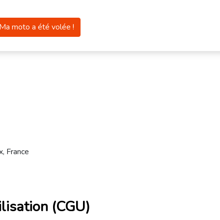
Ma moto a été volée !
x, France
ilisation (CGU)