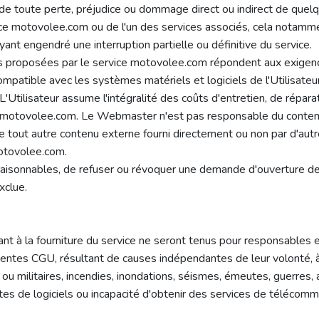
 toute perte, préjudice ou dommage direct ou indirect de quelqu
ice motovolee.com ou de l'un des services associés, cela notamm
ant engendré une interruption partielle ou définitive du service.
s proposées par le service motovolee.com répondent aux exigenc
compatible avec les systèmes matériels et logiciels de l'Utilisat
Utilisateur assume l'intégralité des coûts d'entretien, de répara
ice motovolee.com. Le Webmaster n'est pas responsable du contenu
 de tout autre contenu externe fourni directement ou non par d'au
motovolee.com.
 raisonnables, de refuser ou révoquer une demande d'ouverture 
xclue.
ant à la fourniture du service ne seront tenus pour responsables 
ésentes CGU, résultant de causes indépendantes de leur volonté, à 
s ou militaires, incendies, inondations, séismes, émeutes, guerres
mites de logiciels ou incapacité d'obtenir des services de téléc