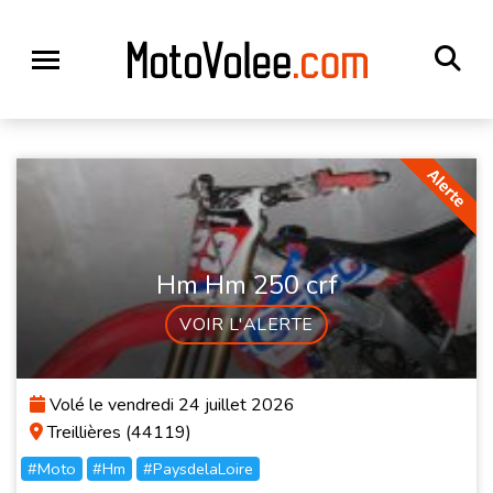
Hm Hm 250 crf
VOIR L'ALERTE
Volé le vendredi 24 juillet 2026
Treillières (44119)
#Moto
#Hm
#PaysdelaLoire