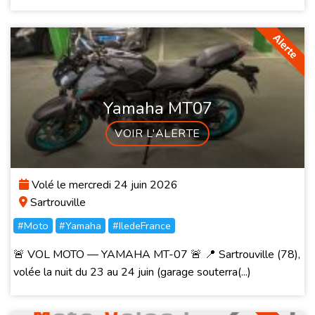
Yamaha MT07
VOIR L'ALERTE
Volé le mercredi 24 juin 2026
Sartrouville
#Moto
#Yamaha
#IledeFrance
🚨 VOL MOTO — YAMAHA MT-07 🚨 📍 Sartrouville (78),
volée la nuit du 23 au 24 juin (garage souterra(...)