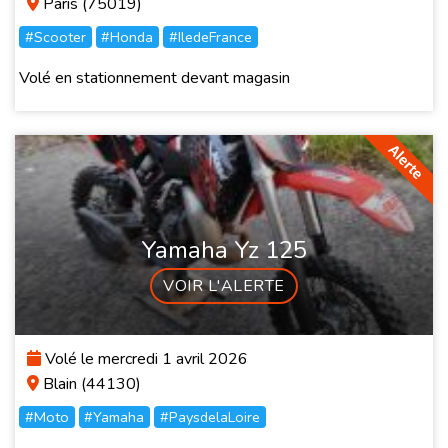
Paris (75019)
#Scooter
#Honda
#IledeFrance
Volé en stationnement devant magasin
Yamaha Yz 125
VOIR L'ALERTE
Volé le mercredi 1 avril 2026
Blain (44130)
#Moto
#Yamaha
#PaysdelaLoire