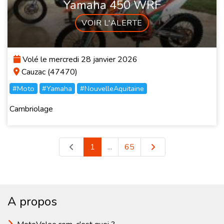
Yamaha 450 WRF
VOIR L'ALERTE
Volé le mercredi 28 janvier 2026
Cauzac (47470)
#Moto
#Yamaha
#NouvelleAquitaine
Cambriolage
1
...
65
A propos