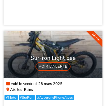
Sur-ron Light bee
VOIR L'ALERTE
Volé le vendredi 28 mars 2025
Aix-les-Bains
#Moto
#SurRon
#AuvergneRhoneAlpes