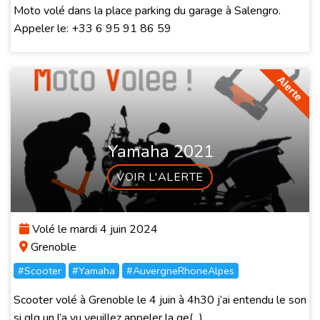
Moto volé dans la place parking du garage à Salengro.
Appeler le: +33 6 95 91 86 59
Yamaha 2021
VOIR L'ALERTE
Volé le mardi 4 juin 2024
Grenoble
#Scooter
#Yamaha
#AuvergneRhoneAlpes
Scooter volé à Grenoble le 4 juin à 4h30 j’ai entendu le son
si qlq un l’a vu veuillez appeler la ge(...)