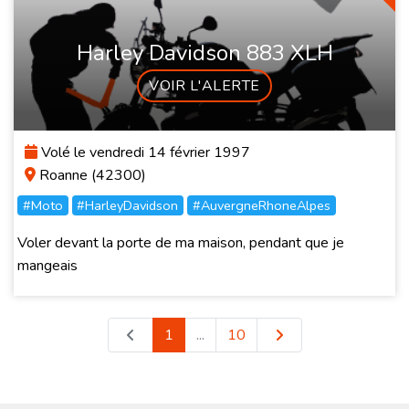
Harley Davidson 883 XLH
VOIR L'ALERTE
Volé le vendredi 14 février 1997
Roanne (42300)
#Moto
#HarleyDavidson
#AuvergneRhoneAlpes
Voler devant la porte de ma maison, pendant que je
mangeais
1
...
10