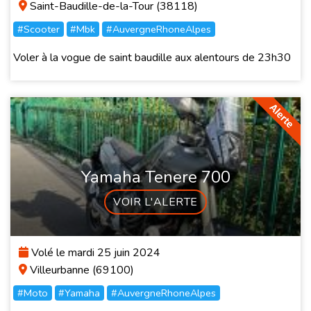
Saint-Baudille-de-la-Tour (38118)
#Scooter
#Mbk
#AuvergneRhoneAlpes
Voler à la vogue de saint baudille aux alentours de 23h30
Yamaha Tenere 700
VOIR L'ALERTE
Volé le mardi 25 juin 2024
Villeurbanne (69100)
#Moto
#Yamaha
#AuvergneRhoneAlpes