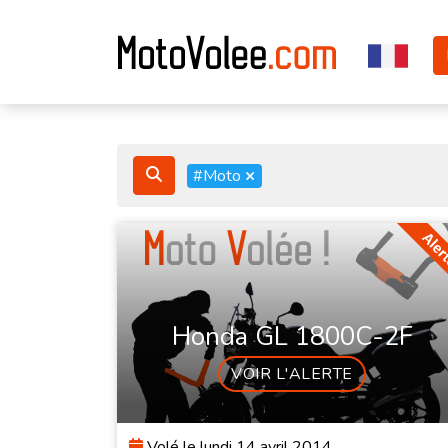
#Moto
×
Honda GL 1800C-2F
VOIR L'ALERTE
Volé le lundi 14 avril 2014