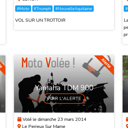
#Moto
#Triumph
#NouvelleAquitaine
#
VOL SUR UN TROTTOIR
La
p
pr
Yamaha TDM 900
VOIR L'ALERTE
Volé le dimanche 23 mars 2014
Le Perreux Sur Marne