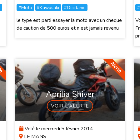
r
#Moto
#Kawasaki
#Occitanie
#
le type est parti essayer la moto avec un cheque
Vo
de caution de 500 euros et n est jamais revenu
Fr
pr
Aprilia Shiver
VOIR L'ALERTE
Volé le mercredi 5 février 2014
LE MANS