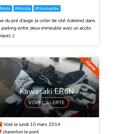
Moto
#Honda
#Normandie
e du pré d'auge (a coter de cité Adeline) dans
 parking entre deux immeuble avec un accès
ique(...)
Kawasaki ER6N
VOIR L'ALERTE
Volé le lundi 10 mars 2014
charenton le pont