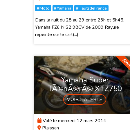
#Moto
#Yamaha
#HautsdeFrance
Dans la nuit du 28 au 29 entre 23h et 5h45.
Yamaha FZ6 N S2 98CV de 2009 Rayure
repeinte sur le cart(...)
Yamaha Super
TÃ©nÃ©rÃ© XTZ750
VOIR L'ALERTE
Volé le mercredi 12 mars 2014
Plaissan