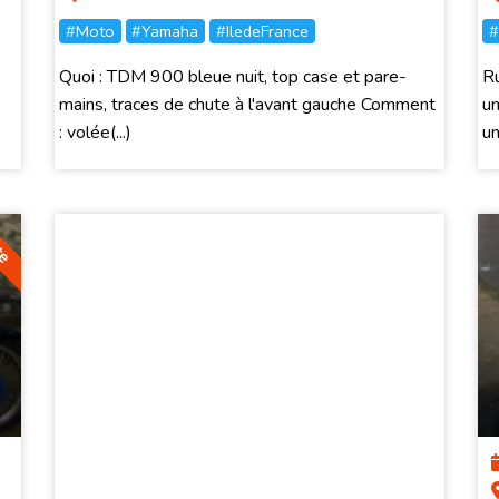
#Moto
#Yamaha
#IledeFrance
#
Quoi : TDM 900 bleue nuit, top case et pare-
Ru
mains, traces de chute à l'avant gauche Comment
un
: volée(...)
un