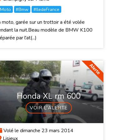
Moto
#Bmw
#IledeFrance
 moto, garée sur un trottoir a été volée
endant la nuit.Beau modèle de BMW K100
éparée par l'at(...)
Honda XL rm 600
VOIR L'ALERTE
Volé le dimanche 23 mars 2014
Lisieux