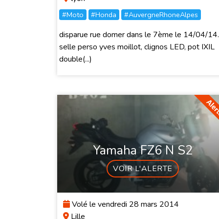
#Moto
#Honda
#AuvergneRhoneAlpes
disparue rue domer dans le 7ème le 14/04/14.
selle perso yves moillot, clignos LED, pot IXIL
double(...)
Yamaha FZ6 N S2
VOIR L'ALERTE
Volé le vendredi 28 mars 2014
Lille