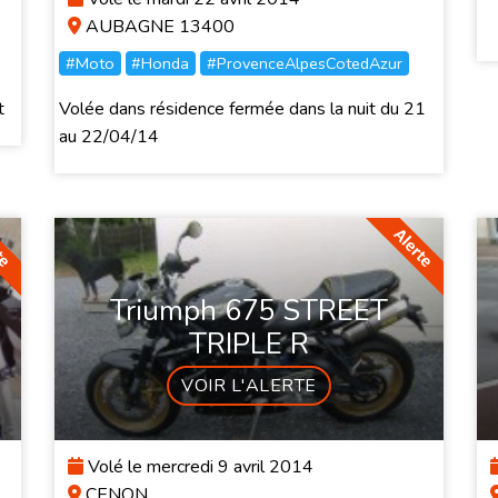
AUBAGNE 13400
#Moto
#Honda
#ProvenceAlpesCotedAzur
t
Volée dans résidence fermée dans la nuit du 21
au 22/04/14
Triumph 675 STREET
TRIPLE R
VOIR L'ALERTE
Volé le mercredi 9 avril 2014
CENON