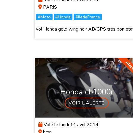
PARIS
#Moto
#Honda
#IledeFrance
vol Honda gold wing noir AB/GPS tres bon éta
Honda cb1000r
VOIR L'ALERTE
Volé le lundi 14 avril 2014
lyon