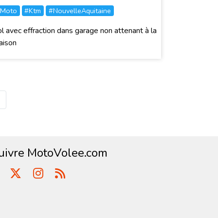
Moto
#Ktm
#NouvelleAquitaine
l avec effraction dans garage non attenant à la
aison
uivre MotoVolee.com