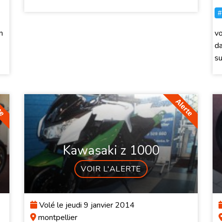
#
n
v
da
su
Kawasaki z 1000
VOIR L'ALERTE
Volé le jeudi 9 janvier 2014
montpellier