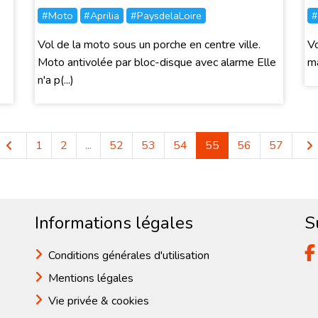
#Moto
#Aprilia
#PaysdelaLoire
#
Vol de la moto sous un porche en centre ville.
Vo
Moto antivolée par bloc-disque avec alarme Elle
m
n'a p(...)
1
2
...
52
53
54
55
56
57
Informations légales
S
Conditions générales d'utilisation
Mentions légales
Vie privée & cookies