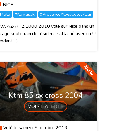
NICE
Moto
#Kawasaki
#ProvenceAlpesCotedAzur
AWAZAKI Z 1000 2010 vole sur Nice dans un
rage souterrain de résidence attaché avec un U
ndant(...)
Ktm 85 sx cross 2004
VOIR L'ALERTE
Volé le samedi 5 octobre 2013