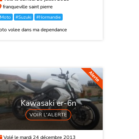
franqueville saint pierre
Moto
#Suzuki
#Normandie
oto volee dans ma dependance
Kawasaki er-6n
VOIR L'ALERTE
Volé le mardi 24 décembre 2013