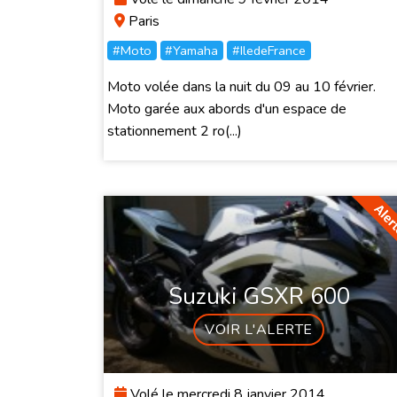
Paris
#Moto
#Yamaha
#IledeFrance
Moto volée dans la nuit du 09 au 10 février.
Moto garée aux abords d'un espace de
stationnement 2 ro(...)
Suzuki GSXR 600
VOIR L'ALERTE
Volé le mercredi 8 janvier 2014