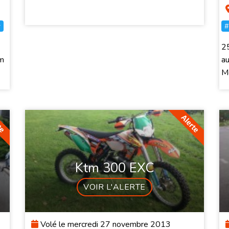
r
#
25
km
au
Mo
Ktm 300 EXC
VOIR L'ALERTE
Volé le mercredi 27 novembre 2013