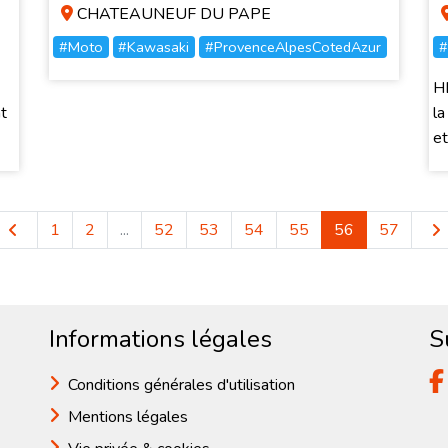
CHATEAUNEUF DU PAPE
#Moto
#Kawasaki
#ProvenceAlpesCotedAzur
#
H
t
la
et
1
2
...
52
53
54
55
56
57
Informations légales
S
Conditions générales d'utilisation
Mentions légales