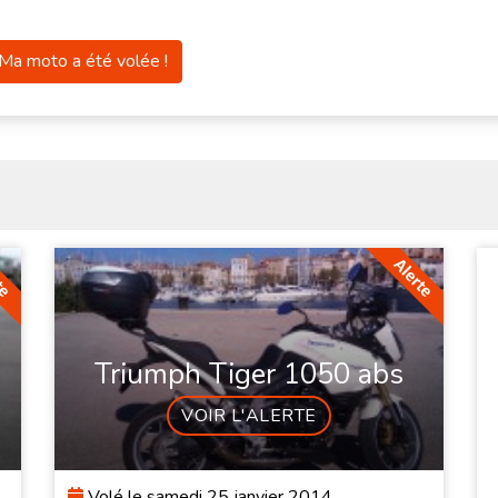
Ma moto a été volée !
Triumph Tiger 1050 abs
VOIR L'ALERTE
Volé le samedi 25 janvier 2014