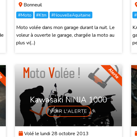
Bonneuil
#Moto
#Ktm
#NouvelleAquitaine
#
Moto volée dans mon garage durant la nuit. Le
K
de
voleur à ouverte le garage, chargée la moto au
ga
plus vi(...)
pe
Kawasaki NINJA 1000
VOIR L'ALERTE
Volé le lundi 28 octobre 2013