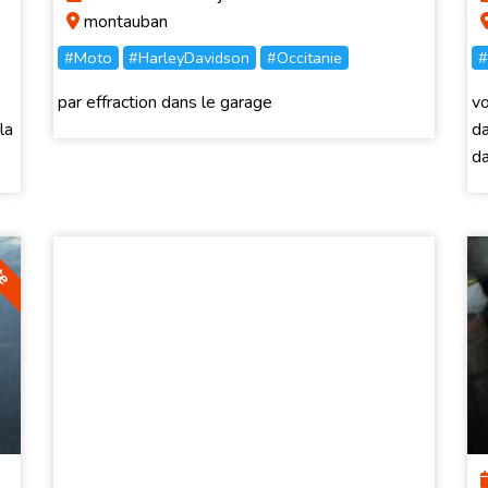
montauban
#Moto
#HarleyDavidson
#Occitanie
#
par effraction dans le garage
vo
la
da
da