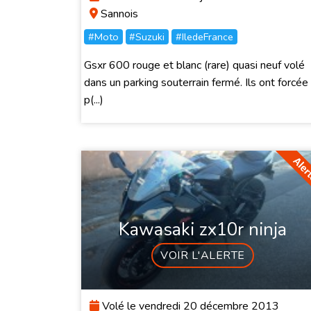
Sannois
#Moto
#Suzuki
#IledeFrance
Gsxr 600 rouge et blanc (rare) quasi neuf volé
dans un parking souterrain fermé. Ils ont forcée 
p(...)
Kawasaki zx10r ninja
VOIR L'ALERTE
Volé le vendredi 20 décembre 2013