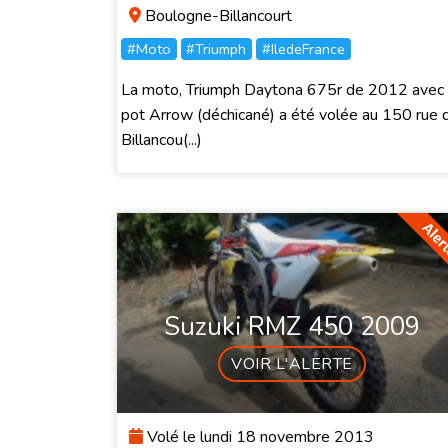
Boulogne-Billancourt
#Moto
#Triumph
#IledeFrance
La moto, Triumph Daytona 675r de 2012 avec
pot Arrow (déchicané) a été volée au 150 rue 
Billancou(...)
Suzuki RMZ 450 2009
VOIR L'ALERTE
Volé le lundi 18 novembre 2013