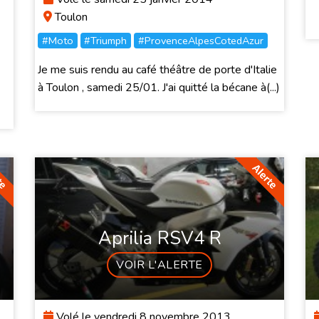
Toulon
#Moto
#Triumph
#ProvenceAlpesCotedAzur
Je me suis rendu au café théâtre de porte d'Italie
à Toulon , samedi 25/01. J'ai quitté la bécane à(...)
Aprilia RSV4 R
VOIR L'ALERTE
Volé le vendredi 8 novembre 2013