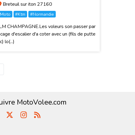
Breteuil sur iton 27160
Moto
#Ktm
#Normandie
LM CHAMPAGNE.Les voleurs son passer par
 cage d'escalier d'a coter avec un (fils de putte
c) lo(...)
uivre MotoVolee.com