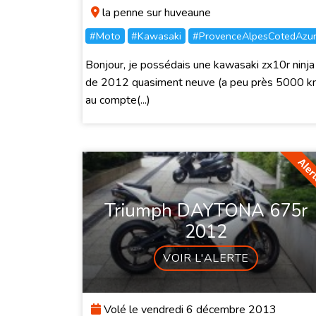
la penne sur huveaune
#Moto
#Kawasaki
#ProvenceAlpesCotedAzu
Bonjour, je possédais une kawasaki zx10r ninja
de 2012 quasiment neuve (a peu près 5000 
au compte(...)
Triumph DAYTONA 675r
2012
VOIR L'ALERTE
Volé le vendredi 6 décembre 2013