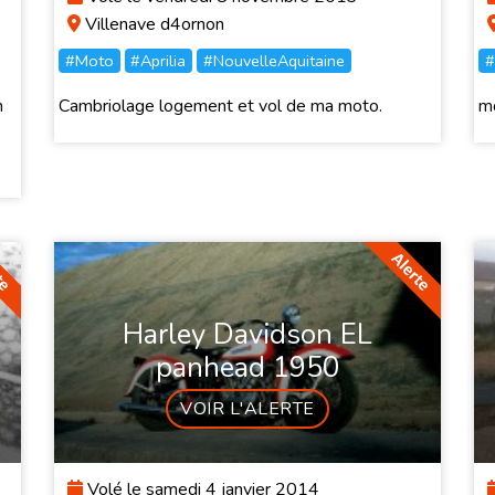
Villenave d4ornon
#Moto
#Aprilia
#NouvelleAquitaine
#
n
Cambriolage logement et vol de ma moto.
m
Harley Davidson EL
panhead 1950
VOIR L'ALERTE
Volé le samedi 4 janvier 2014