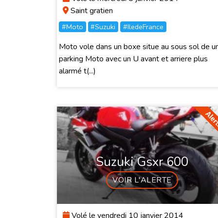
Saint gratien
#Moto
#Suzuki
#IledeFrance
Moto vole dans un boxe situe au sous sol de u
parking Moto avec un U avant et arriere plus
alarmé t(...)
Suzuki Gsxr 600
VOIR L'ALERTE
Volé le vendredi 10 janvier 2014