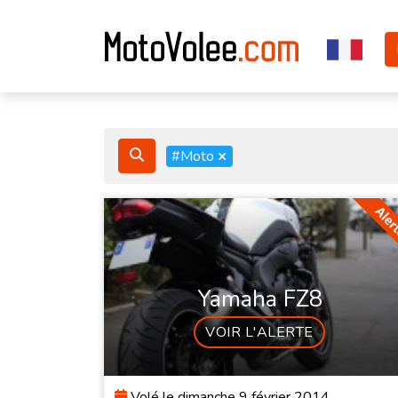
#Moto
×
Yamaha FZ8
VOIR L'ALERTE
Volé le dimanche 9 février 2014