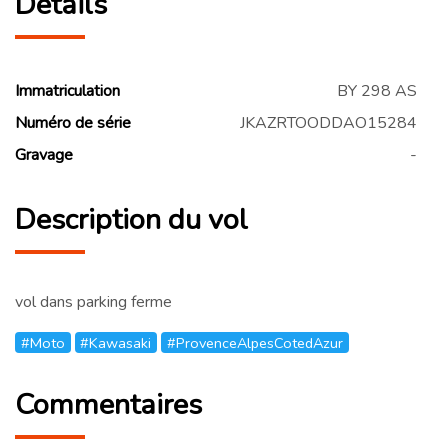
Détails
Immatriculation
BY 298 AS
Numéro de série
JKAZRTOODDAO15284
Gravage
-
Description du vol
vol dans parking ferme
#Moto
#Kawasaki
#ProvenceAlpesCotedAzur
Commentaires