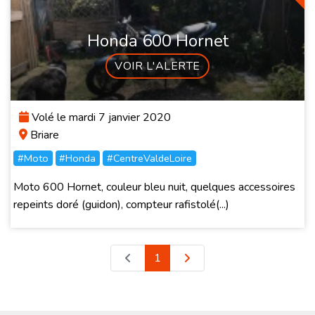
Honda 600 Hornet
VOIR L'ALERTE
Volé le mardi 7 janvier 2020
Briare
#Moto
#Honda
#CentreValdeLoire
Moto 600 Hornet, couleur bleu nuit, quelques accessoires
repeints doré (guidon), compteur rafistolé(...)
1