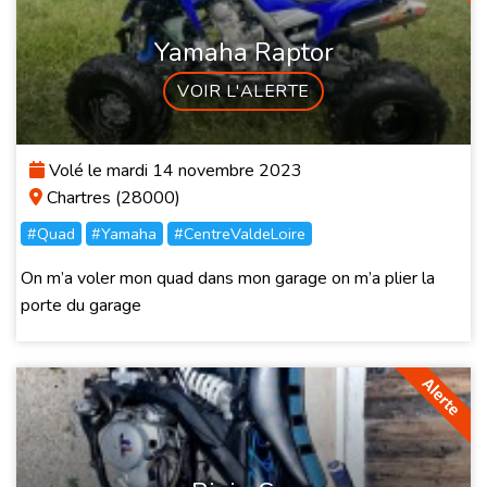
Yamaha Raptor
VOIR L'ALERTE
Volé le mardi 14 novembre 2023
Chartres (28000)
#Quad
#Yamaha
#CentreValdeLoire
On m’a voler mon quad dans mon garage on m’a plier la
porte du garage