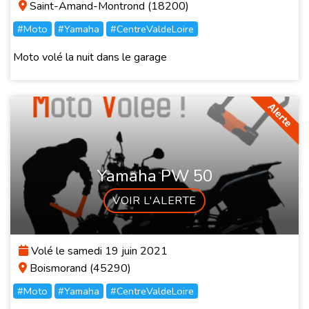
Saint-Amand-Montrond (18200)
#Moto
#Yamaha
#CentreValdeLoire
Moto volé la nuit dans le garage
Yamaha PW 50
VOIR L'ALERTE
Volé le samedi 19 juin 2021
Boismorand (45290)
#Moto
#Yamaha
#CentreValdeLoire