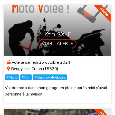
Ktm SX-F
VOIR L'ALERTE
Volé le samedi 26 octobre 2024
Bengy-sur-Craon (18520)
#Moto
#Ktm
#CentreValdeLoire
Vol de moto dans mon garage en pleine après midi y’avait
personne à la maison