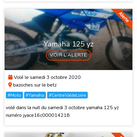
Yamaha 125 yz
VOIR L'ALERTE
Volé le samedi 3 octobre 2020
bazoches sur le betz
#Moto
#Yamaha
#CentreValdeLoire
volé dans la nuit du samedi 3 octobre yamaha 125 yz
numéro jyace16c000014218