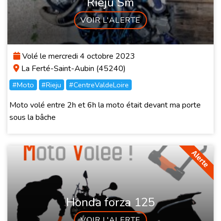
Rieju Sm
VOIR L'ALERTE
Volé le mercredi 4 octobre 2023
La Ferté-Saint-Aubin (45240)
#Moto
#Rieju
#CentreValdeLoire
Moto volé entre 2h et 6h la moto était devant ma porte
sous la bâche
Honda forza 125
VOIR L'ALERTE