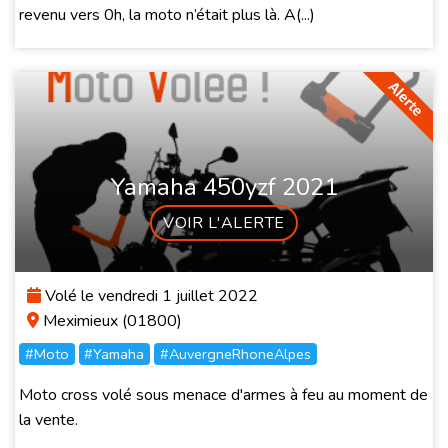
revenu vers 0h, la moto n’était plus là. A(...)
Yamaha 450yzf 2021
VOIR L'ALERTE
Volé le vendredi 1 juillet 2022
Meximieux (01800)
#Moto
#Yamaha
#AuvergneRhoneAlpes
Moto cross volé sous menace d'armes à feu au moment de
la vente.