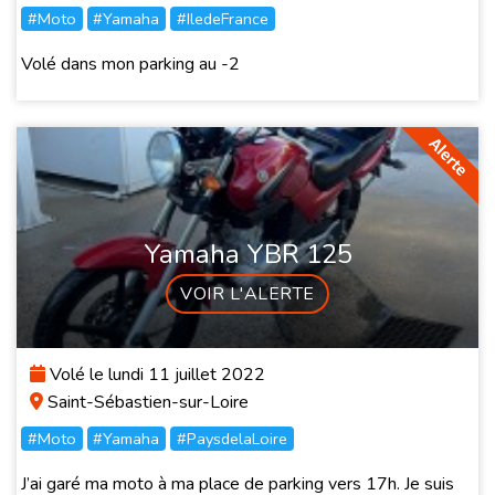
#Moto
#Yamaha
#IledeFrance
Volé dans mon parking au -2
Yamaha YBR 125
VOIR L'ALERTE
Volé le lundi 11 juillet 2022
Saint-Sébastien-sur-Loire
#Moto
#Yamaha
#PaysdelaLoire
J’ai garé ma moto à ma place de parking vers 17h. Je suis