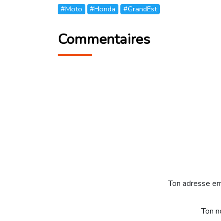
#Moto
#Honda
#GrandEst
Commentaires
Ton adresse em
Ton 