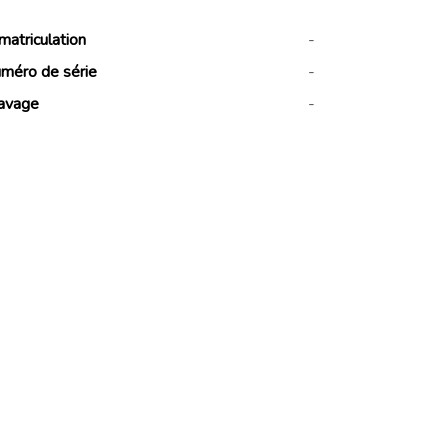
matriculation
-
méro de série
-
avage
-