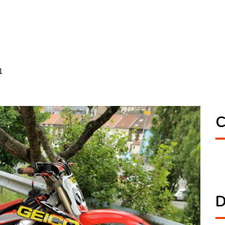
1
C
D