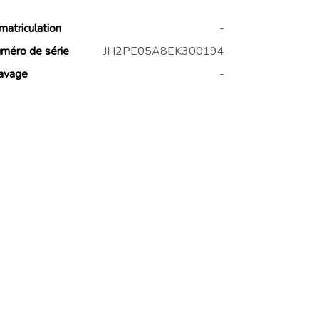
matriculation
-
méro de série
JH2PE05A8EK300194
avage
-