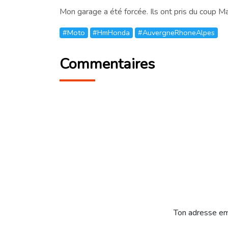
Mon garage a été forcée. Ils ont pris du coup M
#Moto
#HmHonda
#AuvergneRhoneAlpes
Commentaires
Ton adresse em