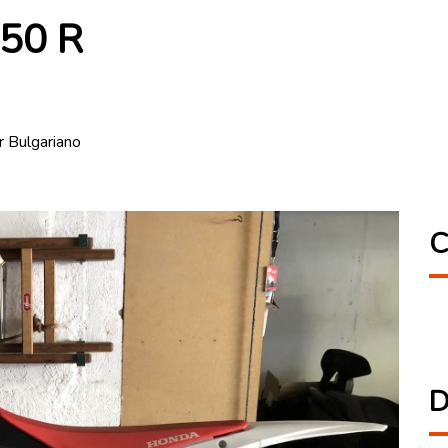
50 R
r Bulgariano
C
D