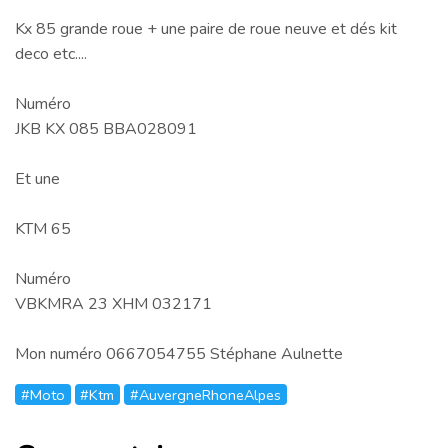
Kx 85 grande roue + une paire de roue neuve et dés kit
deco etc....
Numéro
JKB KX 085 BBA028091
Et une
KTM 65
Numéro
VBKMRA 23 XHM 032171
Mon numéro 0667054755 Stéphane Aulnette
#Moto
#Ktm
#AuvergneRhoneAlpes