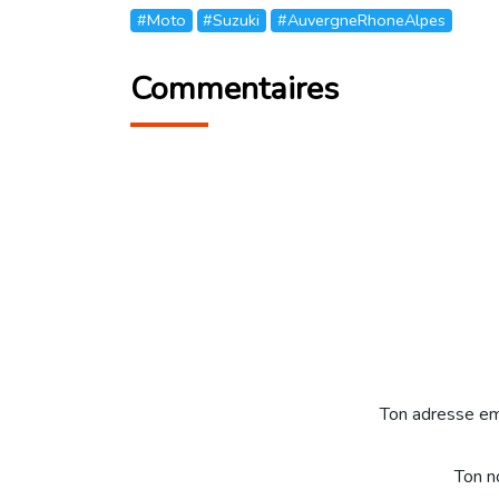
#Moto
#Suzuki
#AuvergneRhoneAlpes
Commentaires
Ton adresse em
Ton 