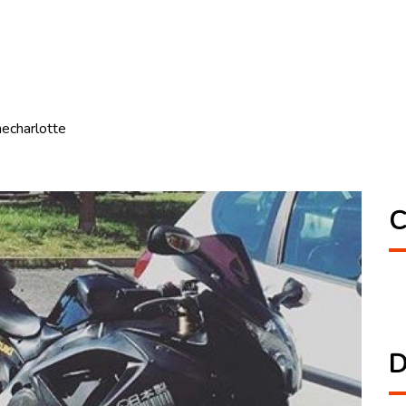
necharlotte
C
D