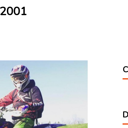
 2001
C
D