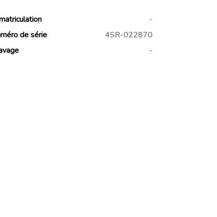
matriculation
-
méro de série
4SR-022870
avage
-