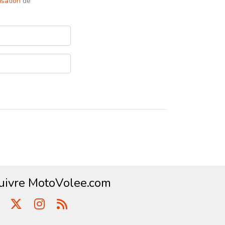
lisation
de
uivre MotoVolee.com