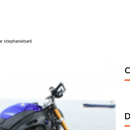
 stephaniebaril
C
D