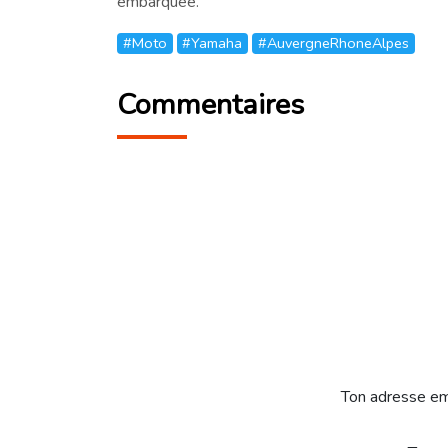
embarquée.
#Moto
#Yamaha
#AuvergneRhoneAlpes
Commentaires
Ton adresse em