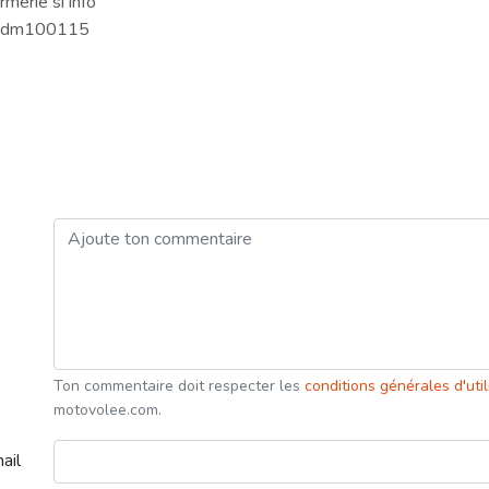
rmerie si info
35dm100115
Ton commentaire doit respecter les
conditions générales d'uti
motovolee.com.
ail