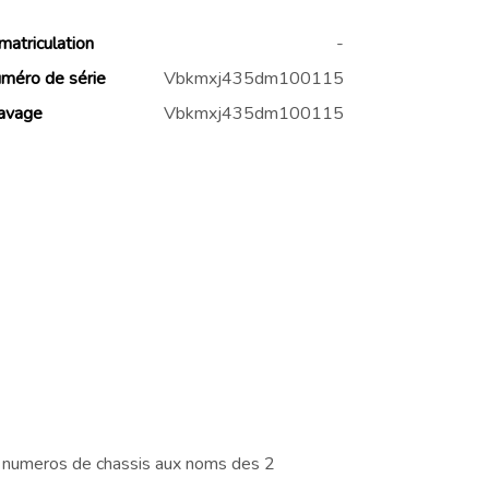
matriculation
-
méro de série
Vbkmxj435dm100115
avage
Vbkmxj435dm100115
t numeros de chassis aux noms des 2