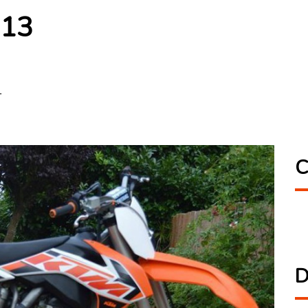
013
T
C
D