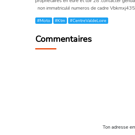
proprietaires en eure et loir 28 .contacter genda
non immatriculé numeros de cadre Vbkmxj4
#Moto
#Ktm
#CentreValdeLoire
Commentaires
Ton adresse em