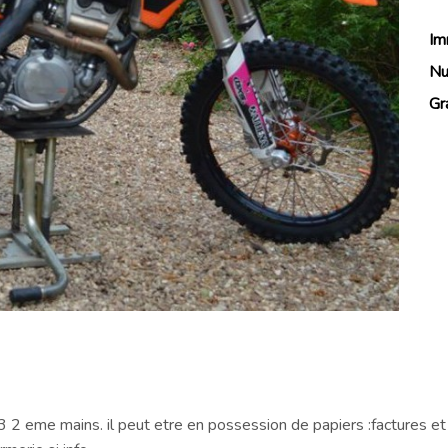
Im
Nu
Gr
 2 eme mains. il peut etre en possession de papiers :factures e