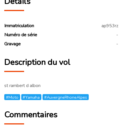
Détails
Immatriculation
ap953rz
Numéro de série
-
Gravage
-
Description du vol
st rambert d albon
#Moto
#Yamaha
#AuvergneRhoneAlpes
Commentaires