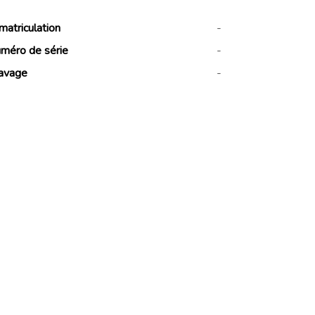
matriculation
-
méro de série
-
avage
-