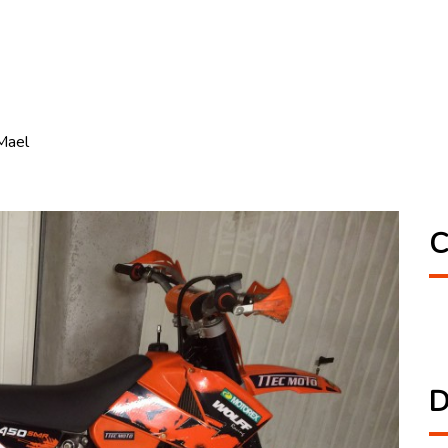
Mael
C
D