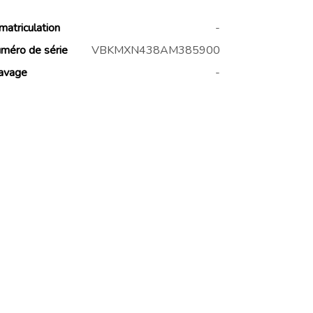
matriculation
-
méro de série
VBKMXN438AM385900
avage
-