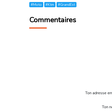
#Moto
#Ktm
#GrandEst
Commentaires
Ton adresse em
Ton 