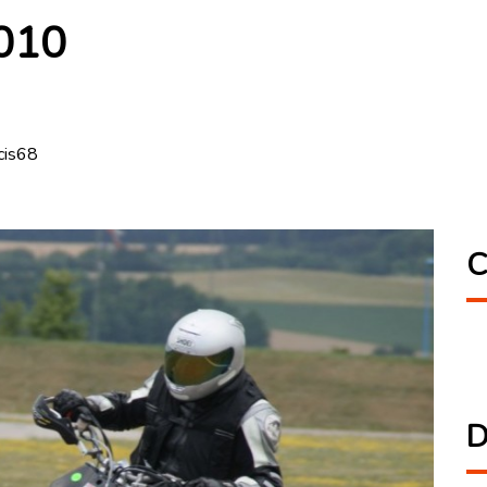
010
cis68
C
D