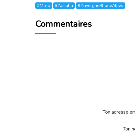
#Moto
#Yamaha
#AuvergneRhoneAlpes
Commentaires
Ton adresse em
Ton 