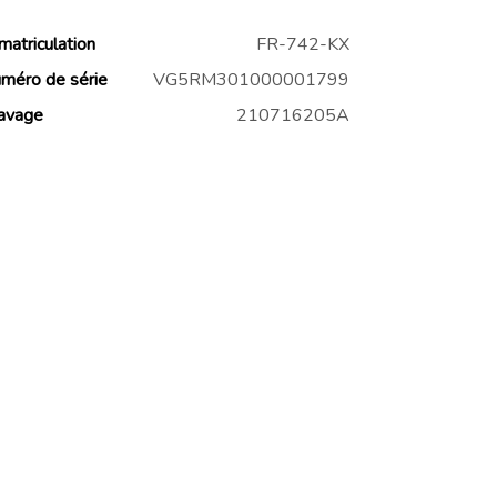
matriculation
FR-742-KX
méro de série
VG5RM301000001799
avage
210716205A