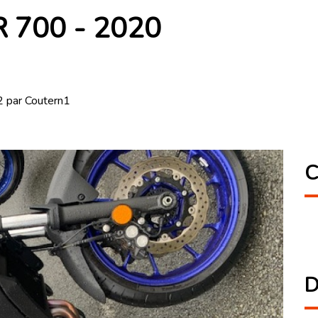
 700 - 2020
2 par Coutern1
C
D