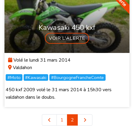
Kawasaki 450 kxf
VOIR L'ALERTE
Volé le lundi 31 mars 2014
Valdahon
#Moto
#Kawasaki
#BourgogneFrancheComte
450 kxf 2009 volé le 31 mars 2014 à 15h30 vers
valdahon dans le doubs.
1
2