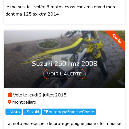
je me suis fait volée 3 motos cross chez ma grand mere
dont ma 125 sx ktm 2014
Suzuki 250 rmz 2008
VOIR L'ALERTE
Volé le jeudi 2 juillet 2015
montbeliard
#Moto
#Suzuki
#BourgogneFrancheComte
La moto est equiper de protege poigne jaune ufo, mousse