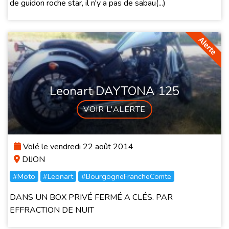
de guidon roche star, il n'y a pas de sabau(...)
Leonart DAYTONA 125
VOIR L'ALERTE
Volé le vendredi 22 août 2014
DIJON
#Moto
#Leonart
#BourgogneFrancheComte
DANS UN BOX PRIVÉ FERMÉ A CLÉS. PAR
EFFRACTION DE NUIT