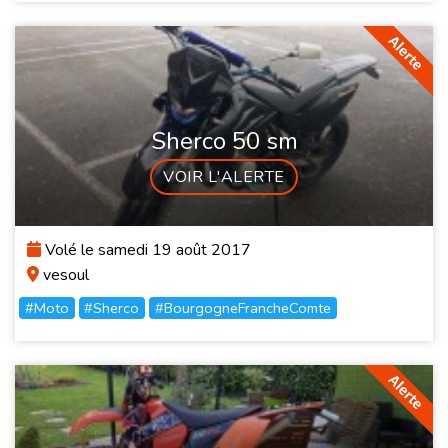
Sherco 50 sm
VOIR L'ALERTE
Volé le samedi 19 août 2017
vesoul
#Moto
#Sherco
#BourgogneFrancheComte