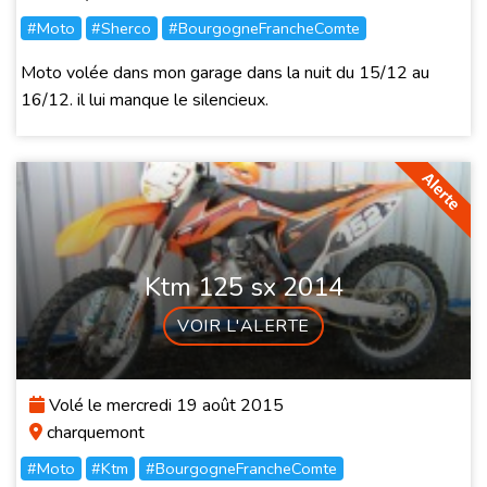
#Moto
#Sherco
#BourgogneFrancheComte
Moto volée dans mon garage dans la nuit du 15/12 au
16/12. il lui manque le silencieux.
Ktm 125 sx 2014
VOIR L'ALERTE
Volé le mercredi 19 août 2015
charquemont
#Moto
#Ktm
#BourgogneFrancheComte