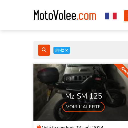
#Mz
×
Mz SM 125
VOIR L'ALERTE
Volé le vendredi 23 août 2024