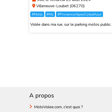
Villeneuve-Loubet (06270)
#Moto
#Mz
#ProvenceAlpesCotedAzur
Volée dans ma rue, sur le parking motos public.
A propos
MotoVolee.com, c'est quoi ?