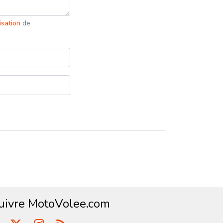
lisation
de
uivre MotoVolee.com