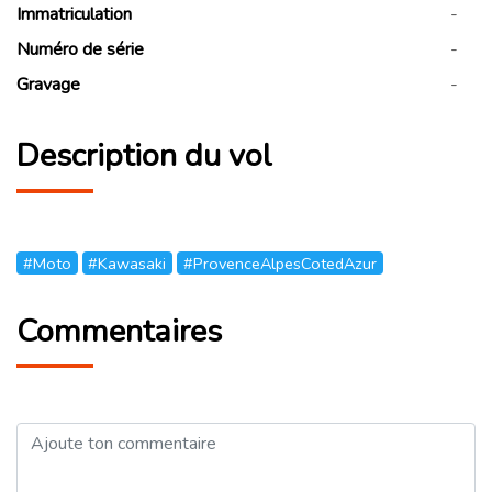
Immatriculation
-
Numéro de série
-
Gravage
-
Description du vol
#Moto
#Kawasaki
#ProvenceAlpesCotedAzur
Commentaires