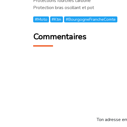
Protections fourches carbone
Protection bras oscillant et pot
#Moto
#Ktm
#BourgogneFrancheComte
Commentaires
Ton adresse em