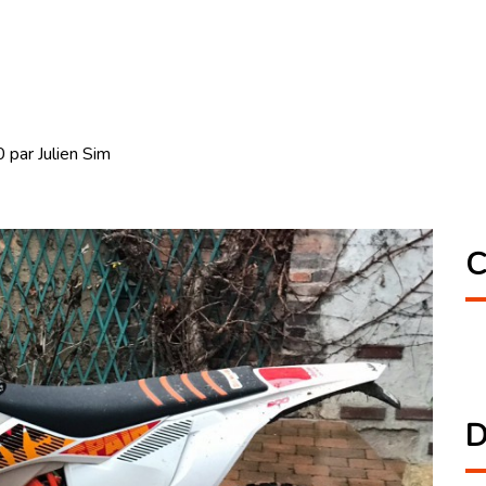
par Julien Sim
C
D