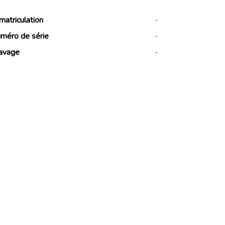
matriculation
-
méro de série
-
avage
-