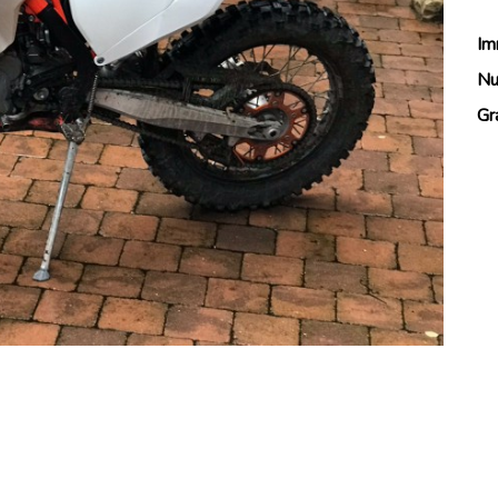
Im
Nu
Gr