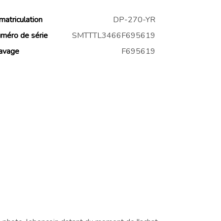
matriculation
DP-270-YR
méro de série
SMTTTL3466F695619
avage
F695619