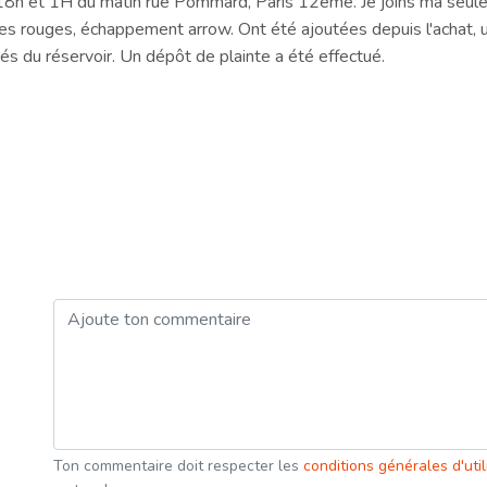
18h et 1H du matin rue Pommard, Paris 12ème. Je joins ma seule 
tes rouges, échappement arrow. Ont été ajoutées depuis l'achat,
és du réservoir. Un dépôt de plainte a été effectué.
Ton commentaire doit respecter les
conditions générales d'uti