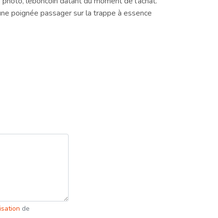
photo, leboncoin datant du moment de l'achat.
 une poignée passager sur la trappe à essence
lisation
de