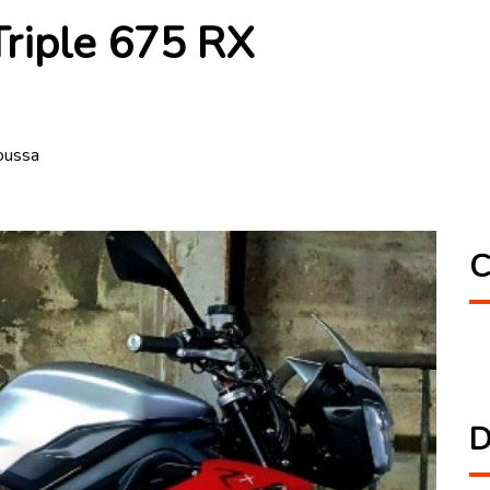
Triple 675 RX
oussa
C
D