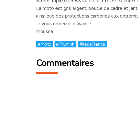
Street Triple 675 RX volée le 11/05/20 entre 
La moto est gris argent, boucle de cadre et jan
ainsi que des protections carbones aux extrémit
Je vous remercie d'avance ,
Moussa
#Moto
#Triumph
#IledeFrance
Commentaires