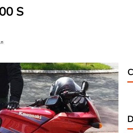
00 S
1n
C
D