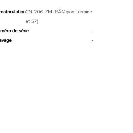
matriculation
CN-206-ZM (RÃ©gion Lorraine
et 57)
méro de série
-
avage
-