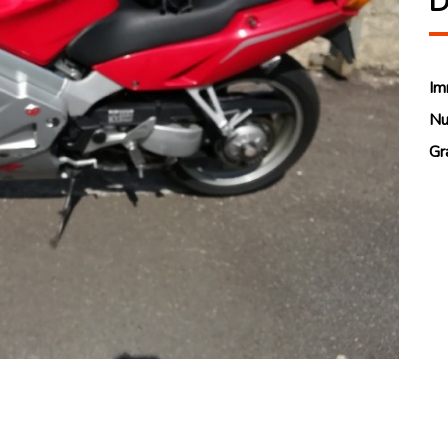
D
Im
Nu
Gr