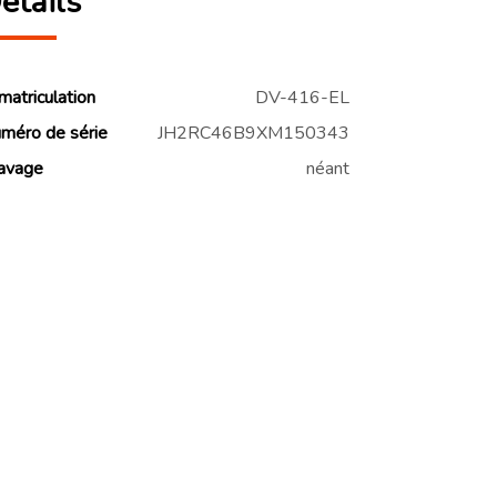
étails
matriculation
DV-416-EL
méro de série
JH2RC46B9XM150343
avage
néant