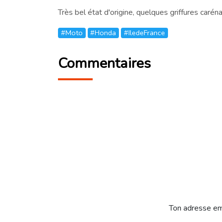
Très bel état d'origine, quelques griffures car
#Moto
#Honda
#IledeFrance
Commentaires
Ton adresse em