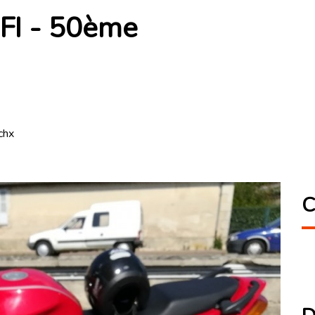
FI - 50ème
chx
C