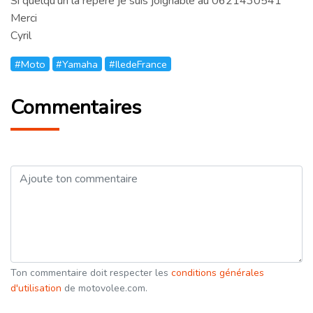
Si quelqu'un la repère je suis joignable au 0621430541
Merci
Cyril
#Moto
#Yamaha
#IledeFrance
Commentaires
Ton commentaire doit respecter les
conditions générales
d'utilisation
de motovolee.com.