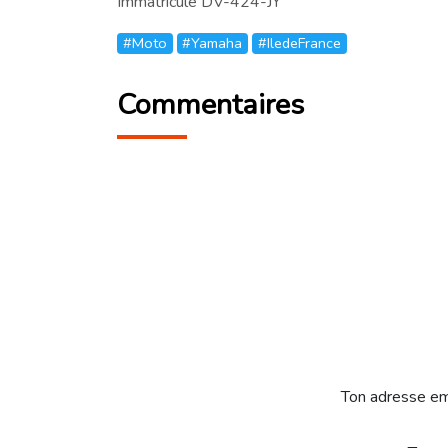
Immatriculé DV-424-JY
#Moto
#Yamaha
#IledeFrance
Commentaires
Ton adresse em