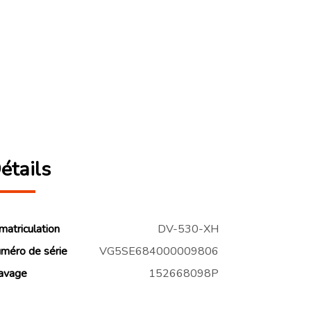
étails
matriculation
DV-530-XH
méro de série
VG5SE684000009806
avage
152668098P