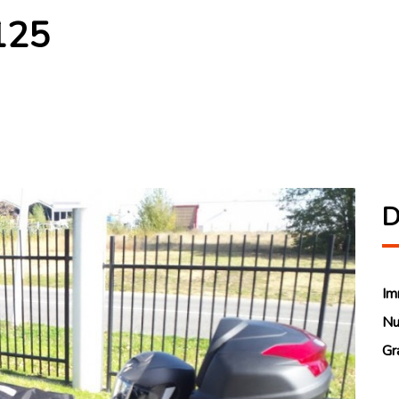
125
D
Im
Nu
Gr