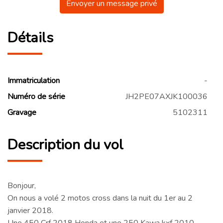
Envoyer un message privé
Détails
Immatriculation
-
Numéro de série
JH2PE07AXJK100036
Gravage
5102311
Description du vol
Bonjour,
On nous a volé 2 motos cross dans la nuit du 1er au 2
janvier 2018.
Une 450 Crf 2018 Honda et une 250 Kawa kxf 2010.