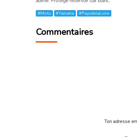
abîmé. Protège reservoir cuir blanc.
#Moto
#Yamaha
#PaysdelaLoire
Commentaires
Ton adresse em