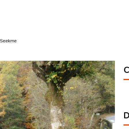
r Seekme
C
D