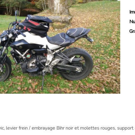
Im
Nu
Gr
c, levier frein / embrayage Bihr noir et molettes rouges, support 