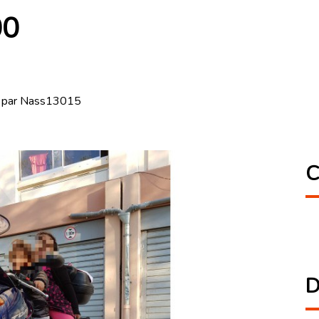
00
7 par Nass13015
C
D