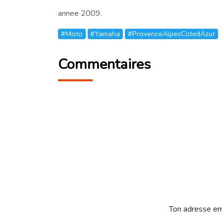
annee 2009.
#Moto
#Yamaha
#ProvenceAlpesCotedAzur
Commentaires
Ton adresse em