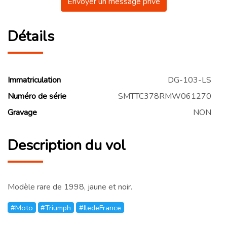
Envoyer un message privé
Détails
Immatriculation
DG-103-LS
Numéro de série
SMTTC378RMW061270
Gravage
NON
Description du vol
Modèle rare de 1998, jaune et noir.
#Moto
#Triumph
#IledeFrance