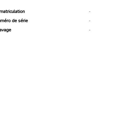
matriculation
-
méro de série
-
avage
-