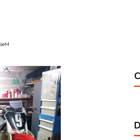
lleM
C
D