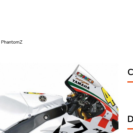
ar PhantomZ
C
D