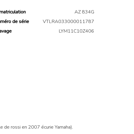
matriculation
AZ 834G
méro de série
VTLRA033000011787
avage
LYM11C10Z406
le de rossi en 2007 écurie Yamaha).