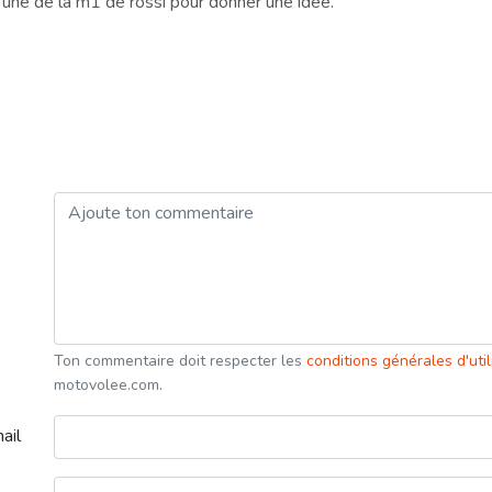
 une de la m1 de rossi pour donner une idée.
Ton commentaire doit respecter les
conditions générales d'uti
motovolee.com.
ail