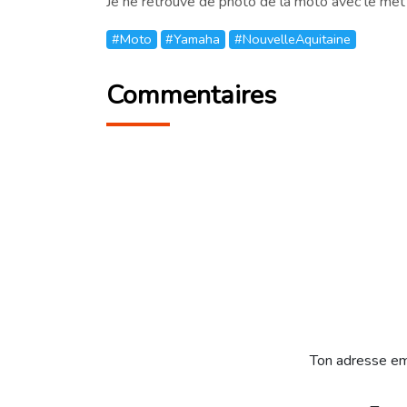
Je ne retrouve de photo de la moto avec le met
#Moto
#Yamaha
#NouvelleAquitaine
Commentaires
Ton adresse em