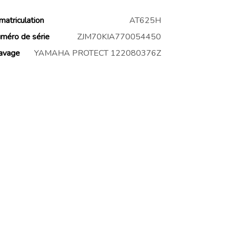
matriculation
AT625H
méro de série
ZJM70KIA770054450
avage
YAMAHA PROTECT 122080376Z