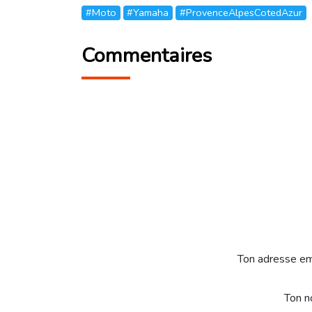
#Moto
#Yamaha
#ProvenceAlpesCotedAzur
Commentaires
Ton adresse em
Ton 