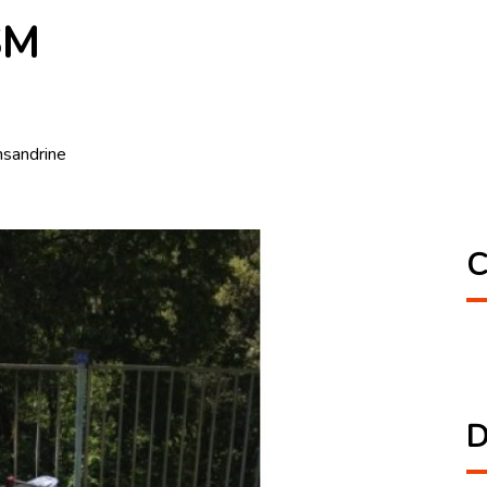
SM
nsandrine
C
D