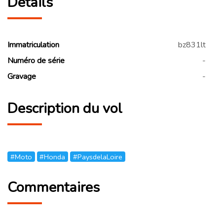
Détails
Immatriculation
bz831lt
Numéro de série
-
Gravage
-
Description du vol
#Moto
#Honda
#PaysdelaLoire
Commentaires