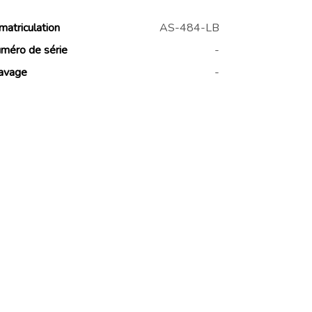
matriculation
AS-484-LB
méro de série
-
avage
-