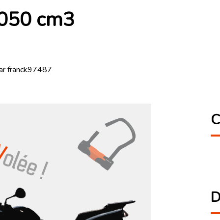
1050 cm3
ar franck97487
C
D