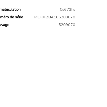
matriculation
Cs673hs
méro de série
MLHJF2BA1C5209070
avage
5209070