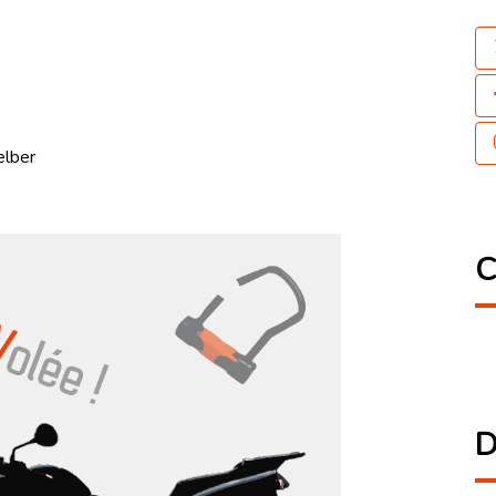
elber
C
D