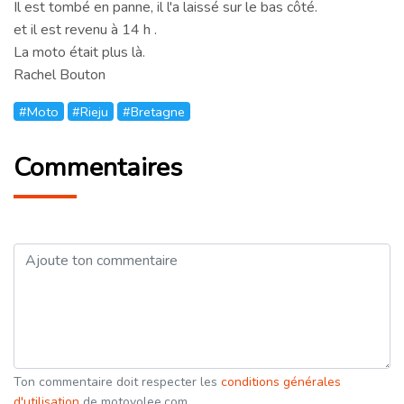
Il est tombé en panne, il l'a laissé sur le bas côté.
et il est revenu à 14 h .
La moto était plus là.
Rachel Bouton
#Moto
#Rieju
#Bretagne
Commentaires
Ton commentaire doit respecter les
conditions générales
d'utilisation
de motovolee.com.