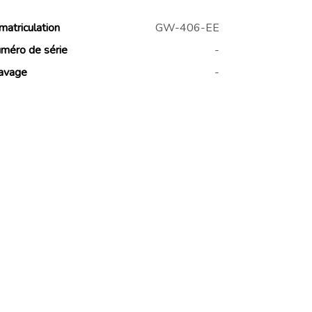
matriculation
GW-406-EE
méro de série
-
avage
-