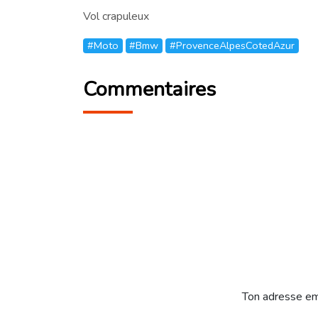
Vol crapuleux
#Moto
#Bmw
#ProvenceAlpesCotedAzur
Commentaires
Ton adresse em