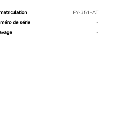
matriculation
EY-351-AT
méro de série
-
avage
-