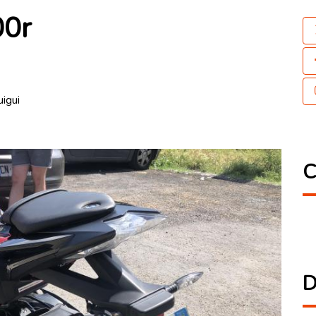
0r
igui
C
D