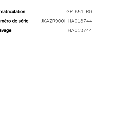
matriculation
GP-851-RG
méro de série
JKAZR900HHA018744
avage
HA018744