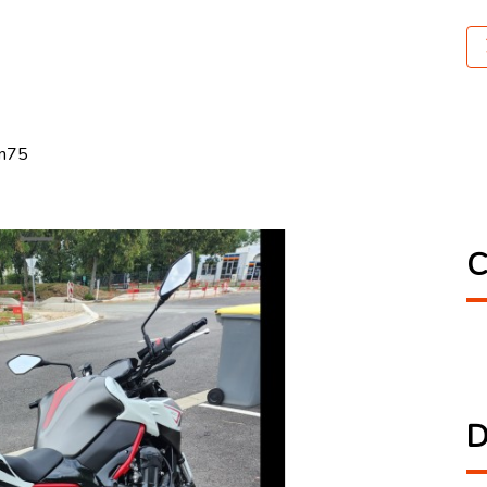
an75
C
D