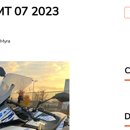
MT 07 2023
 Myra
C
D