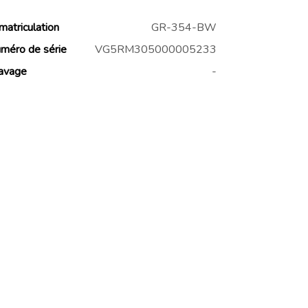
matriculation
GR-354-BW
méro de série
VG5RM305000005233
avage
-