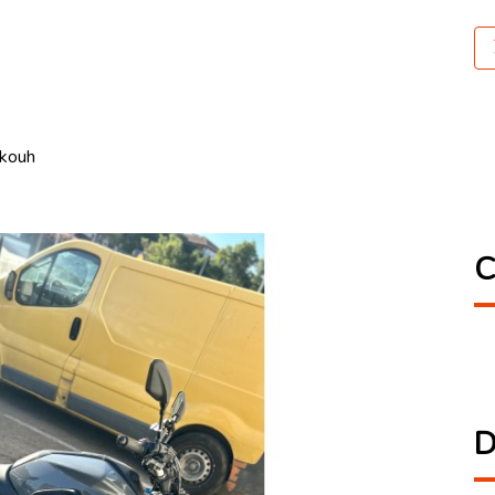
ekouh
C
D