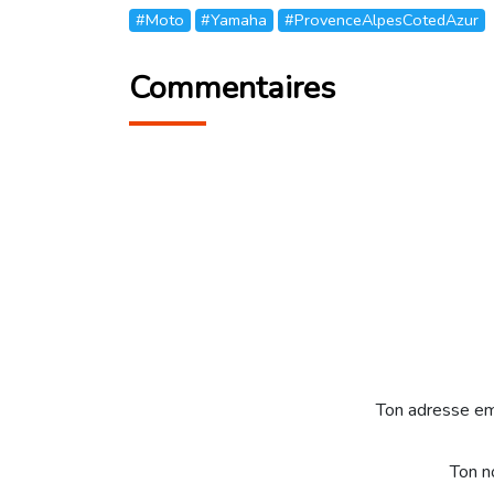
#Moto
#Yamaha
#ProvenceAlpesCotedAzur
Commentaires
Ton adresse em
Ton 