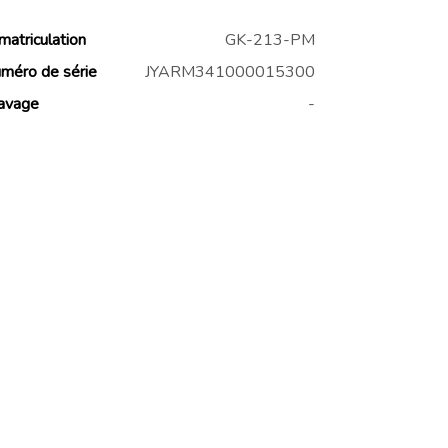
matriculation
GK-213-PM
méro de série
JYARM341000015300
avage
-