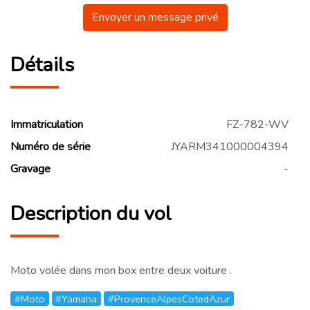
Envoyer un message privé
Détails
Immatriculation
FZ-782-WV
Numéro de série
JYARM341000004394
Gravage
-
Description du vol
Moto volée dans mon box entre deux voiture .
#Moto
#Yamaha
#ProvenceAlpesCotedAzur